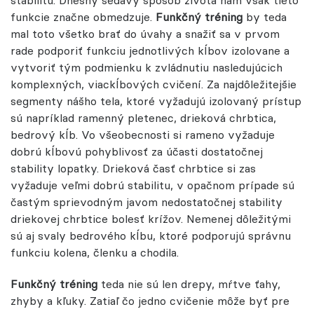
stabilitu. Dnešný sedavý spôsob života nám však tieto
funkcie značne obmedzuje.
Funkčný tréning
by teda
mal toto všetko brať do úvahy a snažiť sa v prvom
rade podporiť funkciu jednotlivých kĺbov izolovane a
vytvoriť tým podmienku k zvládnutiu nasledujúcich
komplexných, viackĺbových cvičení. Za najdôležitejšie
segmenty nášho tela, ktoré vyžadujú izolovaný prístup
sú napríklad ramenný pletenec, drieková chrbtica,
bedrový kĺb. Vo všeobecnosti si rameno vyžaduje
dobrú kĺbovú pohyblivosť za účasti dostatočnej
stability lopatky. Drieková časť chrbtice si zas
vyžaduje veľmi dobrú stabilitu, v opačnom prípade sú
častým sprievodným javom nedostatočnej stability
driekovej chrbtice bolesť krížov. Nemenej dôležitými
sú aj svaly bedrového kĺbu, ktoré podporujú správnu
funkciu kolena, členku a chodila.
Funkčný tréning
teda nie sú len drepy, mŕtve ťahy,
zhyby a kľuky. Zatiaľ čo jedno cvičenie môže byť pre