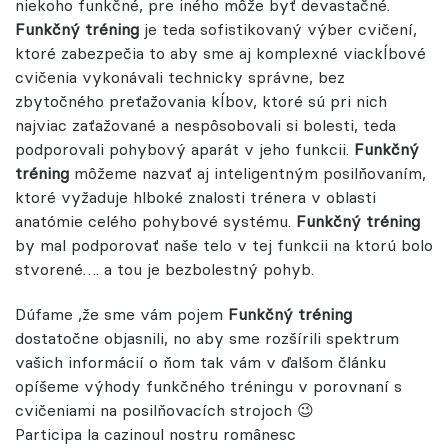
niekoho funkčné, pre iného môže byť devastačné.
Funkčný tréning
je teda sofistikovaný výber cvičení,
ktoré zabezpečia to aby sme aj komplexné viackĺbové
cvičenia vykonávali technicky správne, bez
zbytočného preťažovania kĺbov, ktoré sú pri nich
najviac zaťažované a nespôsobovali si bolesti, teda
podporovali pohybový aparát v jeho funkcii.
Funkčný
tréning
môžeme nazvať aj inteligentným posilňovaním,
ktoré vyžaduje hlboké znalosti trénera v oblasti
anatómie celého pohybové systému.
Funkčný tréning
by mal podporovať naše telo v tej funkcii na ktorú bolo
stvorené…. a tou je bezbolestný pohyb.
Dúfame ,že sme vám pojem
Funkčný tréning
dostatočne objasnili, no aby sme rozšírili spektrum
vašich informácií o ňom tak vám v ďalšom článku
opíšeme výhody funkčného tréningu v porovnaní s
cvičeniami na posilňovacích strojoch 😉
Participa la cazinoul nostru românesc