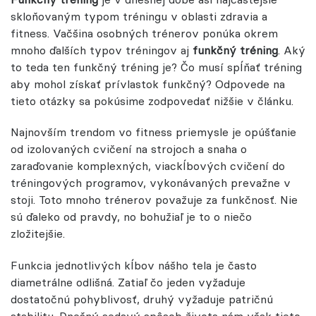
skloňovaným typom tréningu v oblasti zdravia a
fitness. Vačšina osobných trénerov ponúka okrem
mnoho ďalších typov tréningov aj
funkčný tréning
. Aký
to teda ten funkčný tréning je? Čo musí spĺňať tréning
aby mohol získať prívlastok funkčný? Odpovede na
tieto otázky sa pokúsime zodpovedať nižšie v článku.
Najnovším trendom vo fitness priemysle je opúšťanie
od izolovaných cvičení na strojoch a snaha o
zaraďovanie komplexných, viackĺbových cvičení do
tréningových programov, vykonávaných prevažne v
stoji. Toto mnoho trénerov považuje za funkčnosť. Nie
sú ďaleko od pravdy, no bohužiaľ je to o niečo
zložitejšie.
Funkcia jednotlivých kĺbov nášho tela je často
diametrálne odlišná. Zatiaľ čo jeden vyžaduje
dostatočnú pohyblivosť, druhý vyžaduje patričnú