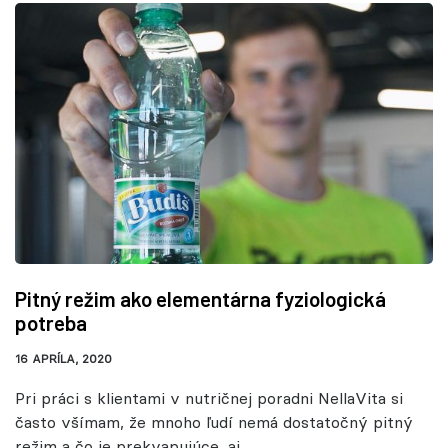
Pitný režim ako elementárna fyziologická
potreba
16 APRÍLA, 2020
Pri práci s klientami v nutričnej poradni NellaVita si
často všímam, že mnoho ľudí nemá dostatočný pitný
režim a čo je prekvapujúce, aj...