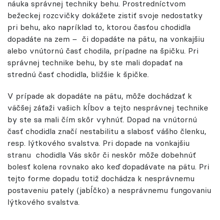
náuka správnej techniky behu. Prostredníctvom
bežeckej rozcvičky dokážete zistiť svoje nedostatky
pri behu, ako napríklad to, ktorou časťou chodidla
dopadáte na zem –
či dopadáte na pätu, na vonkajšiu
alebo vnútornú časť chodila, prípadne na špičku. Pri
správnej technike behu, by ste mali dopadať na
strednú časť chodidla, bližšie k špičke.
V prípade ak dopadáte na pätu, môže dochádzať k
väčšej záťaži vašich kĺbov a tejto nesprávnej technike
by ste sa mali čím skôr vyhnúť. Dopad na vnútornú
časť chodidla značí nestabilitu a slabosť vášho členku,
resp. lýtkového svalstva. Pri dopade na vonkajšiu
stranu
chodidla Vás skôr či neskôr môže dobehnúť
bolesť kolena rovnako ako keď dopadávate na pätu. Pri
tejto forme dopadu totiž dochádza k nesprávnemu
postaveniu pately (jabĺčko) a nesprávnemu fungovaniu
lýtkového svalstva.