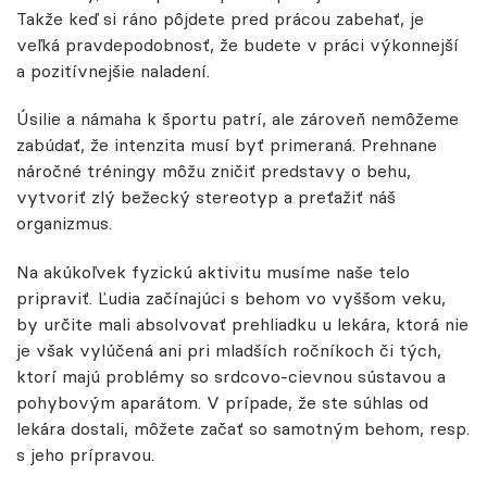
Takže keď si ráno pôjdete pred prácou zabehať, je
veľká pravdepodobnosť, že budete v práci výkonnejší
a pozitívnejšie naladení.
Úsilie a námaha k športu patrí, ale zároveň nemôžeme
zabúdať, že intenzita musí byť primeraná. Prehnane
náročné tréningy môžu zničiť predstavy o behu,
vytvoriť zlý bežecký stereotyp a preťažiť náš
organizmus.
Na akúkoľvek fyzickú aktivitu musíme naše telo
pripraviť. Ľudia začínajúci s behom vo vyššom veku,
by určite mali absolvovať prehliadku u lekára, ktorá nie
je však vylúčená ani pri mladších ročníkoch či tých,
ktorí majú problémy so srdcovo-cievnou sústavou a
pohybovým aparátom. V prípade, že ste súhlas od
lekára dostali, môžete začať so samotným behom, resp.
s jeho prípravou.