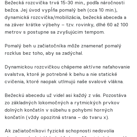
Bežecká rozcvička trvá 15-30 min., podľa náročnosti
bežca. Jej úvod vypĺňa pomalý beh (cca 10 min.),
dynamická rozcvička/mobilizácia, bežecká abeceda a
na záver krátke výbehy – tzv. rovinky, dlhé 60 až 100
metrov s postupne sa zvyšujúcim tempom.
Pomalý beh u začiatočníka môže znamenať pomalý
rozklus bez toho, aby sa zadýchal.
Dynamickou rozcvičkou chápeme aktívne naťahovanie
svalstva, ktoré je potrebné k behu a nie statické
cvičenia, ktoré naopak utlmujú naše svalové vlákna.
Bežeckú abecedu už videl asi každý z vás. Pozostáva
zo základných lokomočných a rytmických prvkov
dolných končatín v súbehu s pohybmi horných
končatín (vždy opozitná strana – do tvaru x).
Ak začiatočníkovi fyzické schopnosti nedovolia