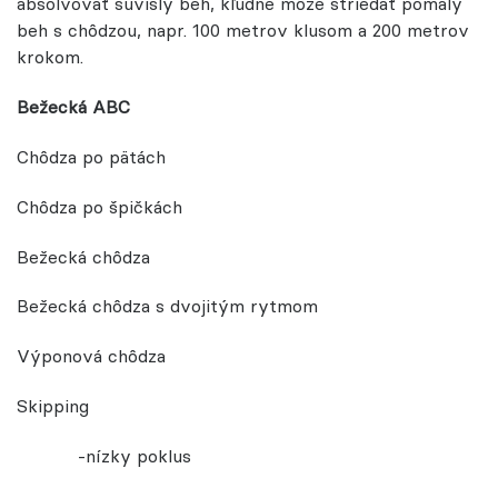
absolvovať súvislý beh, kľudne môže striedať pomalý
beh s chôdzou, napr. 100 metrov klusom a 200 metrov
krokom.
Bežecká ABC
Chôdza po pätách
Chôdza po špičkách
Bežecká chôdza
Bežecká chôdza s dvojitým rytmom
Výponová chôdza
Skipping
-nízky poklus