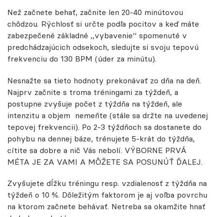
Než začnete behať, začnite len 20-40 minútovou
chôdzou. Rýchlosť si určte podľa pocitov a keď máte
zabezpečené základné ,,vybavenie‘‘ spomenuté v
predchádzajúcich odsekoch, sledujte si svoju tepovú
frekvenciu do 130 BPM (úder za minútu).
Nesnažte sa tieto hodnoty prekonávať zo dňa na deň.
Najprv začnite s troma tréningami za týždeň, a
postupne zvyšuje počet z týždňa na týždeň, ale
intenzitu a objem
nemeňte (stále sa držte na uvedenej
tepovej frekvencii). Po 2-3 týždňoch sa dostanete do
pohybu na dennej báze, trénujete 5-krát do týždňa,
cítite sa dobre a nič Vás nebolí. VÝBORNE PRVÁ
MÉTA JE ZA VAMI A MÔŽETE SA POSUNÚŤ ĎALEJ.
Zvyšujete dĺžku tréningu resp. vzdialenosť z týždňa na
týždeň o 10 %. Dôležitým faktorom je aj voľba povrchu
na ktorom začnete behávať. Netreba sa okamžite hnať