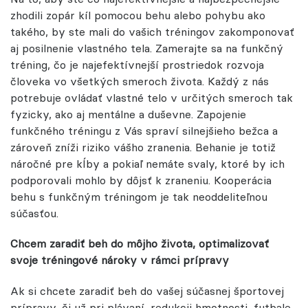
zhodili zopár kíl pomocou behu alebo pohybu ako
takého, by ste mali do vašich tréningov zakomponovať
aj posilnenie vlastného tela. Zamerajte sa na funkčný
tréning, čo je najefektívnejší prostriedok rozvoja
človeka vo všetkých smeroch života. Každý z nás
potrebuje ovládať vlastné telo v určitých smeroch tak
fyzicky, ako aj mentálne a duševne. Zapojenie
funkčného tréningu z Vás spraví silnejšieho bežca a
zároveň zníži riziko vášho zranenia. Behanie je totiž
náročné pre kĺby a pokiaľ nemáte svaly, ktoré by ich
podporovali mohlo by dôjsť k zraneniu. Kooperácia
behu s funkčným tréningom je tak neoddeliteľnou
súčasťou.
Chcem zaradiť beh do môjho života, optimalizovať
svoje tréningové nároky v rámci prípravy
Ak si chcete zaradiť beh do vašej súčasnej športovej
prípravy, či už pri plávaní, redukcii hmotnosti, futbale,