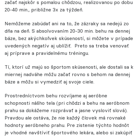
začať najskôr s pomalou chôdzou, realizovanou po dobu
20-40 min., približne 3x za týždeň.
Nemôžeme zabúdať ani na to, že zázraky sa nedejú zo
dňa na deň. S absolvovaním 20-30 min. behu na dennej
báze, bez akýchkoľvek skúseností, si môžete v prípade
uvedených negatív aj ublížiť.
Preto sa treba venovať
aj príprave a pravidelnému tréningu.
Tí, ktorí už majú so športom skúsenosti, ale dostali sa k
miernej nadváhe môžu začať rovno s behom na dennej
báze a môžu si vymedziť aj svoje ciele.
Prostredníctvom behu rozvíjame aj aeróbne
schopnosti nášho tela (pri chôdzi a behu na aeróbnom
prahu sa dokážeme rozprávať a jasne vysloviť slová).
Pravdou ale ostáva, že nie každý človek má rovnaké
hodnoty aeróbneho prahu. Pre zistenie týchto hodnôt
je vhodné navštíviť športového lekára, alebo si zakúpiť