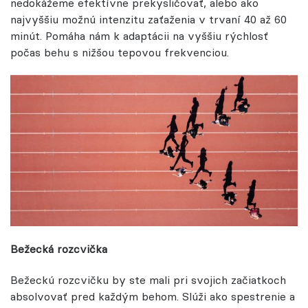
nedokážeme efektívne prekysličovať, alebo ako
najvyššiu možnú intenzitu zaťaženia v trvaní 40 až 60
minút. Pomáha nám k adaptácii na vyššiu rýchlosť
počas behu s nižšou tepovou frekvenciou.
Bežecká rozcvička
Bežeckú rozcvičku by ste mali pri svojich začiatkoch
absolvovať pred každým behom. Slúži ako spestrenie a