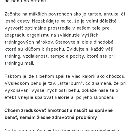
do behu po betóne.
Začnite na mäkších povrchoch ako je tartan, antuka, či
lesné cesty. Nezabúdajte na to, že je veľmi dôležité
vytvoriť optimálne prostredie v našom tele pre
adaptáciu organizmu na zvládnutie vyšších
tréningových nárokov. Stanovte si ciele dlhodobé,
ktoré sú kľúčom k úspechu. Evidujte si každý váš
tréning, vzdialenosť, tempo a pocity, ktoré ste pri
tréningu mali.
Faktom je, že s behom spálite viac kalórií ako chôdzou.
Výsledkom behu je tzv. „afterburn“, čo znamená, že pri
vykonávaní vyššej rýchlosti behu, dokáže naše telo
efektívnejšie spaľovať kalórie aj po jeho skončení.
Chcem zredukovať hmotnosť a naučiť sa správne
behať, nemám žiadne zdravotné problémy
Na to, aby ste čo najefektívnejšie a najbezpečnejšie