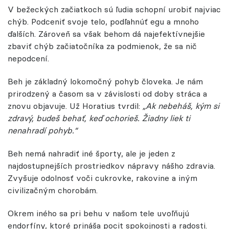
V bežeckých začiatkoch sú ľudia schopní urobiť najviac
chýb. Podceniť svoje telo, podľahnúť egu a mnoho
ďalších. Zároveň sa však behom dá najefektívnejšie
zbaviť chýb začiatočníka za podmienok, že sa nič
nepodcení.
Beh je základný lokomočný pohyb človeka. Je nám
prirodzený a časom sa v závislosti od doby stráca a
znovu objavuje. Už Horatius tvrdil:
„Ak nebeháš, kým si
zdravý, budeš behať, keď ochorieš. Žiadny liek ti
nenahradí pohyb.“
Beh nemá nahradiť iné športy, ale je jeden z
najdostupnejších prostriedkov nápravy nášho zdravia.
Zvyšuje odolnosť voči cukrovke, rakovine a iným
civilizačným chorobám.
Okrem iného sa pri behu v našom tele uvoľňujú
endorfíny, ktoré prináša pocit spokojnosti a radosti.