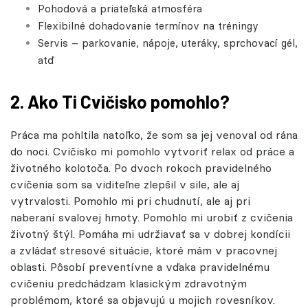
Pohodová a priateľská atmosféra
Flexibilné dohadovanie termínov na tréningy
Servis – parkovanie, nápoje, uteráky, sprchovací gél,
atď
2. Ako Ti Cvičisko pomohlo?
Práca ma pohltila natoľko, že som sa jej venoval od rána
do noci. Cvičisko mi pomohlo vytvoriť relax od práce a
životného kolotoča. Po dvoch rokoch pravidelného
cvičenia som sa viditeľne zlepšil v sile, ale aj
vytrvalosti. Pomohlo mi pri chudnutí, ale aj pri
naberaní svalovej hmoty. Pomohlo mi urobiť z cvičenia
životný štýl. Pomáha mi udržiavať sa v dobrej kondícii
a zvládať stresové situácie, ktoré mám v pracovnej
oblasti. Pôsobí preventívne a vďaka pravidelnému
cvičeniu predchádzam klasickým zdravotným
problémom, ktoré sa objavujú u mojich rovesníkov.