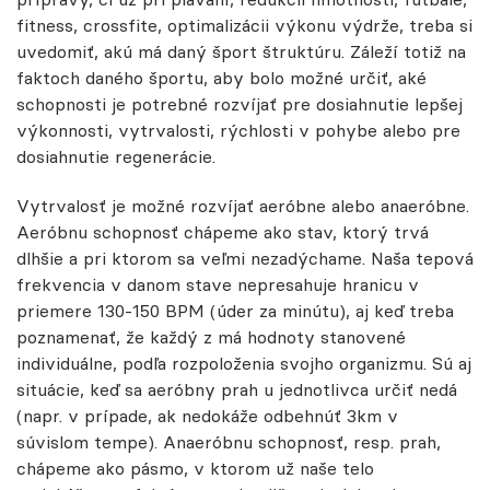
fitness, crossfite, optimalizácii výkonu výdrže, treba si
uvedomiť, akú má daný šport štruktúru. Záleží totiž na
faktoch daného športu, aby bolo možné určiť, aké
schopnosti je potrebné rozvíjať pre dosiahnutie lepšej
výkonnosti, vytrvalosti, rýchlosti v pohybe alebo pre
dosiahnutie regenerácie.
Vytrvalosť je možné rozvíjať aeróbne alebo anaeróbne.
Aeróbnu schopnosť chápeme ako stav, ktorý trvá
dlhšie a pri ktorom sa veľmi nezadýchame. Naša tepová
frekvencia v danom stave nepresahuje hranicu v
priemere 130-150 BPM (úder za minútu), aj keď treba
poznamenať, že každý z má hodnoty stanovené
individuálne, podľa rozpoloženia svojho organizmu. Sú aj
situácie, keď sa aeróbny prah u jednotlivca určiť nedá
(napr. v prípade, ak nedokáže odbehnúť 3km v
súvislom tempe). Anaeróbnu schopnosť, resp. prah,
chápeme ako pásmo, v ktorom už naše telo